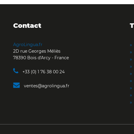
Contact
T
AgroLingua.fr
2D rue Georges Méliès
78390 Bois d'Arcy - France
+33 (0) 1 76 38 00 24
ventes@agrolingua.fr