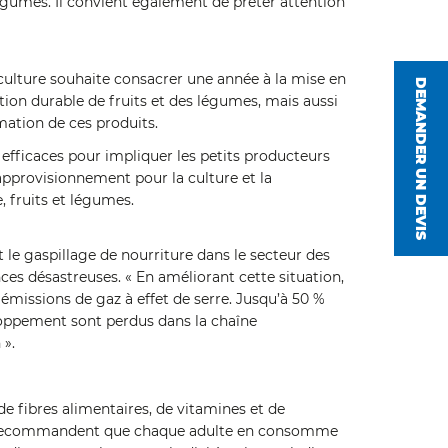
légumes. Il convient également de prêter attention
iculture souhaite consacrer une année à la mise en
DEMANDER UN DEVIS
ion durable de fruits et des légumes, mais aussi
mation de ces produits.
efficaces pour impliquer les petits producteurs
approvisionnement pour la culture et la
 fruits et légumes.
t le gaspillage de nourriture dans le secteur des
es désastreuses. « En améliorant cette situation,
 émissions de gaz à effet de serre. Jusqu’à 50 %
loppement sont perdus dans la chaîne
 ».
e fibres alimentaires, de vitamines et de
té recommandent que chaque adulte en consomme