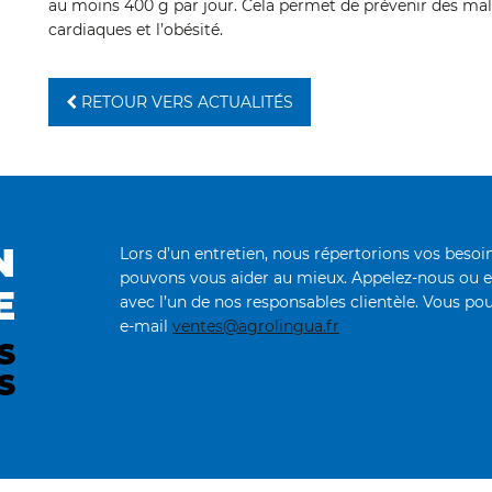
au moins 400 g par jour. Cela permet de prévenir des mal
cardiaques et l’obésité.
RETOUR VERS ACTUALITÉS
N
Lors d’un entretien, nous répertorions vos bes
pouvons vous aider au mieux. Appelez-nous ou 
E
avec l’un de nos responsables clientèle. Vous pou
e-mail
ventes@agrolingua.fr
S
S