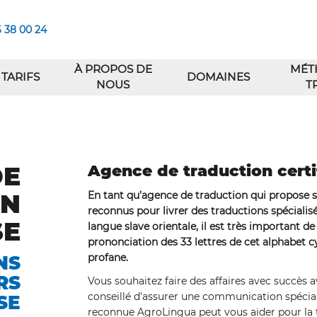
6 38 00 24
À PROPOS DE
MÉT
TARIFS
DOMAINES
NOUS
T
DE
Agence de traduction certi
EN
En tant qu’agence de traduction qui propose s
reconnus pour livrer des traductions spécialis
SE
langue slave orientale, il est très important de
prononciation des 33 lettres de cet alphabet c
profane.
NS
RS
Vous souhaitez faire des affaires avec succès a
conseillé d’assurer une communication spécial
SE
reconnue AgroLingua peut vous aider pour la t