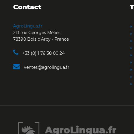
Contact
T
AgroLingua.fr
2D rue Georges Méliès
78390 Bois d'Arcy - France
+33 (0) 1 76 38 00 24
ventes@agrolingua.fr