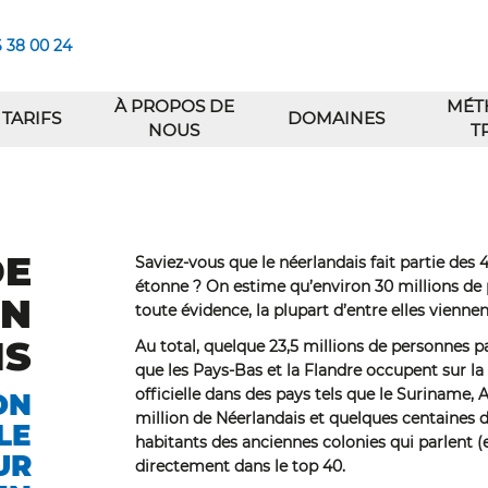
6 38 00 24
À PROPOS DE
MÉT
TARIFS
DOMAINES
NOUS
T
DE
Saviez-vous que le néerlandais fait partie des
étonne ? On estime qu’environ 30 millions de 
ON
toute évidence, la plupart d’entre elles vienn
IS
Au total, quelque 23,5 millions de personnes pa
que les Pays-Bas et la Flandre occupent sur la
officielle dans des pays tels que le Suriname, 
ON
million de Néerlandais et quelques centaines de
LE
habitants des anciennes colonies qui parlent (e
UR
directement dans le top 40.