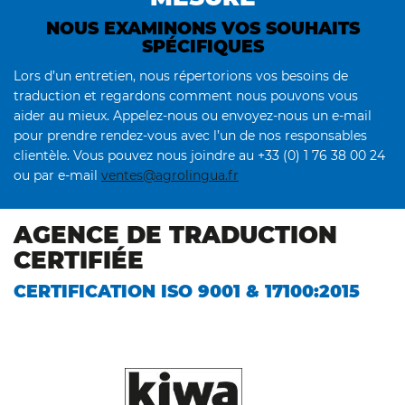
NOUS EXAMINONS VOS SOUHAITS
SPÉCIFIQUES
Lors d’un entretien, nous répertorions vos besoins de
traduction et regardons comment nous pouvons vous
aider au mieux. Appelez-nous ou envoyez-nous un e-mail
pour prendre rendez-vous avec l’un de nos responsables
clientèle. Vous pouvez nous joindre au +33 (0) 1 76 38 00 24
ou par e-mail
ventes@agrolingua.fr
AGENCE DE TRADUCTION
CERTIFIÉE
CERTIFICATION ISO 9001 & 17100:2015