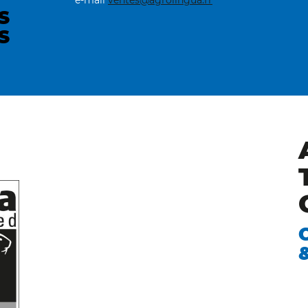
e-mail
ventes@agrolingua.fr
S
S