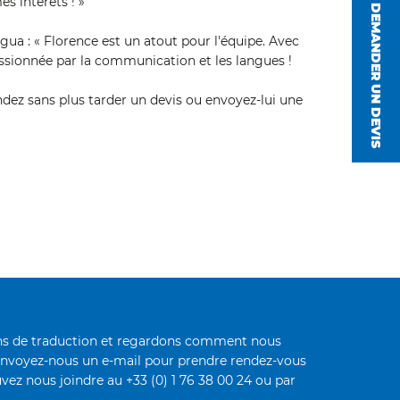
s intérêts ! »
DEMANDER UN DEVIS
gua : « Florence est un atout pour l'équipe. Avec
assionnée par la communication et les langues !
ez sans plus tarder un devis ou envoyez-lui une
oins de traduction et regardons comment nous
envoyez-nous un e-mail pour prendre rendez-vous
vez nous joindre au +33 (0) 1 76 38 00 24 ou par