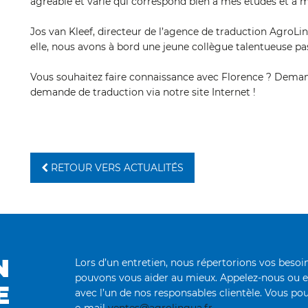
agréable et varié qui correspond bien à mes études et à me
Jos van Kleef, directeur de l’agence de traduction AgroLin
elle, nous avons à bord une jeune collègue talentueuse p
Vous souhaitez faire connaissance avec Florence ? Demand
demande de traduction via notre site Internet !
RETOUR VERS ACTUALITÉS
N
Lors d’un entretien, nous répertorions vos bes
pouvons vous aider au mieux. Appelez-nous ou 
E
avec l’un de nos responsables clientèle. Vous pou