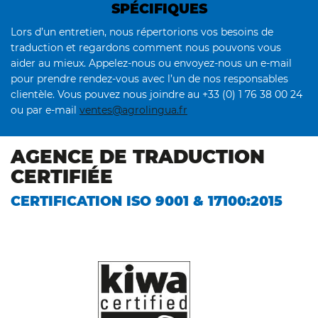
SPÉCIFIQUES
Lors d’un entretien, nous répertorions vos besoins de
traduction et regardons comment nous pouvons vous
aider au mieux. Appelez-nous ou envoyez-nous un e-mail
pour prendre rendez-vous avec l’un de nos responsables
clientèle. Vous pouvez nous joindre au +33 (0) 1 76 38 00 24
ou par e-mail
ventes@agrolingua.fr
AGENCE DE TRADUCTION
CERTIFIÉE
CERTIFICATION ISO 9001 & 17100:2015