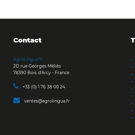
Contact
T
AgroLingua.fr
2D rue Georges Méliès
78390 Bois d'Arcy - France
+33 (0) 1 76 38 00 24
ventes@agrolingua.fr