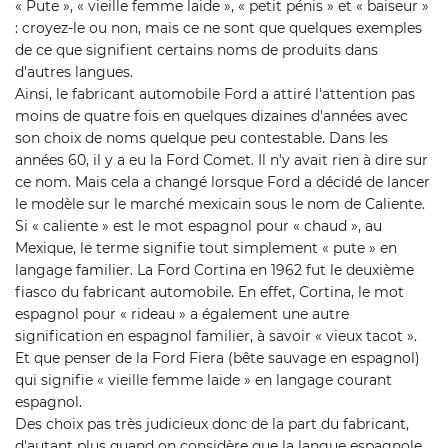
« Pute », « vieille femme laide », « petit pénis » et « baiseur »
: croyez-le ou non, mais ce ne sont que quelques exemples
de ce que signifient certains noms de produits dans
d'autres langues.
Ainsi, le fabricant automobile Ford a attiré l'attention pas
moins de quatre fois en quelques dizaines d'années avec
son choix de noms quelque peu contestable. Dans les
années 60, il y a eu la Ford Comet. Il n'y avait rien à dire sur
ce nom. Mais cela a changé lorsque Ford a décidé de lancer
le modèle sur le marché mexicain sous le nom de Caliente.
Si « caliente » est le mot espagnol pour « chaud », au
Mexique, le terme signifie tout simplement « pute » en
langage familier. La Ford Cortina en 1962 fut le deuxième
fiasco du fabricant automobile. En effet, Cortina, le mot
espagnol pour « rideau » a également une autre
signification en espagnol familier, à savoir « vieux tacot ».
Et que penser de la Ford Fiera (bête sauvage en espagnol)
qui signifie « vieille femme laide » en langage courant
espagnol.
Des choix pas très judicieux donc de la part du fabricant,
d'autant plus quand on considère que la langue espagnole