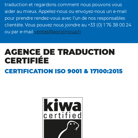
traduction et regardons comment nous pouvons vous
aider au mieux. Appelez-nous ou envoyez-nous un e-mail
pour prendre rendez-vous avec l’un de nos responsables
clientèle. Vous pouvez nous joindre au +33 (0) 1 76 38 00 24
ou par e-mail
ventes@agrolingua.fr
AGENCE DE TRADUCTION
CERTIFIÉE
CERTIFICATION ISO 9001 & 17100:2015