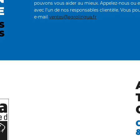
pouvons vous aider au mieux. Appelez-nous ou 
E
avec l’un de nos responsables clientèle. Vous pou
e-mail
ventes@agrolingua.fr
S
S