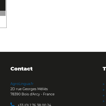
Contact
T
AgroLingua.fr
2D rue Georges Méliès
78390 Bois d'Arcy - France
+33 (0) 1 76 38 00 24