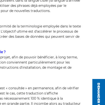
quivalent dans la langue cible (la langue d'arrivée
utiliser des phrases déjà employées par le
pour de nouvelles traductions.
ormité de la terminologie employée dans le texte
'objectif ultime est d'accélérer le processus de
 créer des bases de données qui peuvent servir de
le ?
rojet, afin de pouvoir bénéficier, à long terme,
ction conviennent particulièrement pour les
 instructions d'installation, de montage et de
DEMANDER UN DEVIS
st « consultée » en permanence, afin de vérifier
est le cas, cette traduction s'affiche
pas nécessairement 100 % identique à la
 en grande partie. Il incombe alors au traducteur