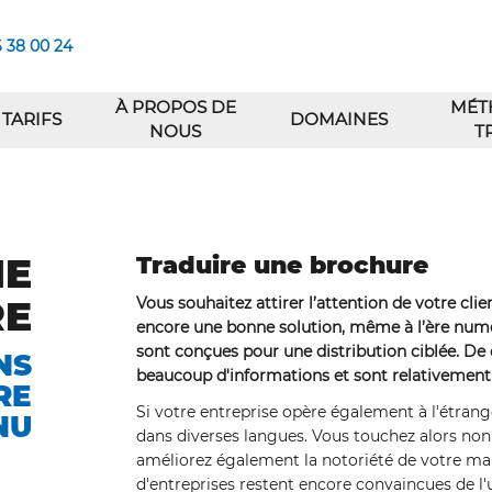
6 38 00 24
À PROPOS DE
MÉT
TARIFS
DOMAINES
NOUS
T
NE
Traduire une brochure
RE
Vous souhaitez attirer l’attention de votre clie
encore une bonne solution, même à l’ère numéri
sont conçues pour une distribution ciblée. De 
NS
beaucoup d'informations et sont relativement
RE
Si votre entreprise opère également à l'étranger
NU
dans diverses langues. Vous touchez alors non
améliorez également la notoriété de votre mar
d'entreprises restent encore convaincues de l'u