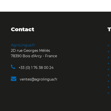
Contact
T
AgroLingua.fr
2D rue Georges Méliès
78390 Bois d'Arcy - France
+33 (0) 1 76 38 00 24
ventes@agrolingua.fr