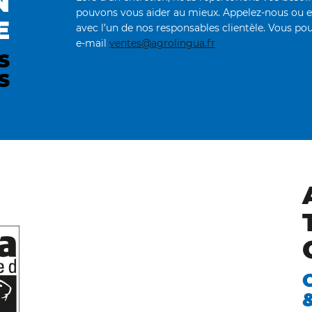
N
pouvons vous aider au mieux. Appelez-nous ou 
E
avec l’un de nos responsables clientèle. Vous pou
e-mail
ventes@agrolingua.fr
S
S