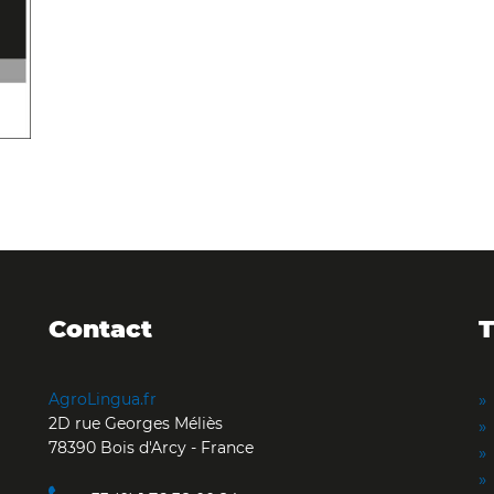
Contact
T
AgroLingua.fr
2D rue Georges Méliès
78390 Bois d'Arcy - France