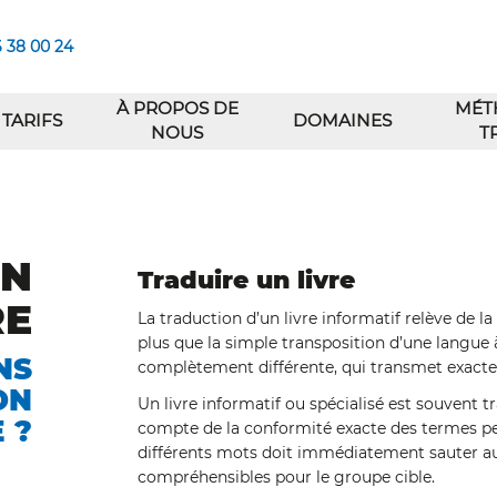
6 38 00 24
À PROPOS DE
MÉT
TARIFS
DOMAINES
NOUS
T
UN
Traduire un livre
RE
La traduction d’un livre informatif relève de la
plus que la simple transposition d’une langue à 
NS
complètement différente, qui transmet exacte
ON
Un livre informatif ou spécialisé est souvent t
 ?
compte de la conformité exacte des termes pe
différents mots doit immédiatement sauter aux
compréhensibles pour le groupe cible.