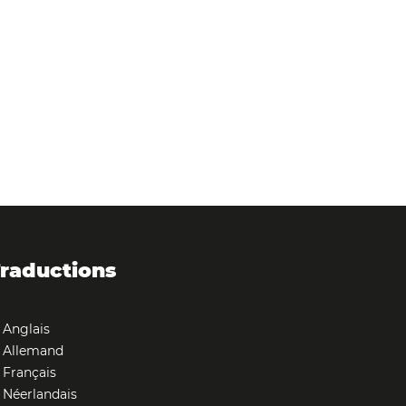
raductions
Anglais
Allemand
Français
Néerlandais